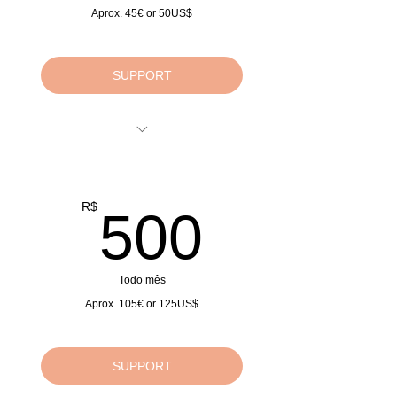
Aprox. 45€ or 50US$
SUPPORT
Doações Mensais
Monthly Donations
Monatliche Spenden
500R$
R$
500
Todo mês
Aprox. 105€ or 125US$
SUPPORT