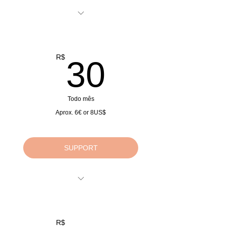
Doações Mensais
Monthly Donations
Monatliche Spenden
30R$
R$
30
Todo mês
Aprox. 6€ or 8US$
SUPPORT
Doações Mensais
Monthly Donations
Monatliche Spenden
R$