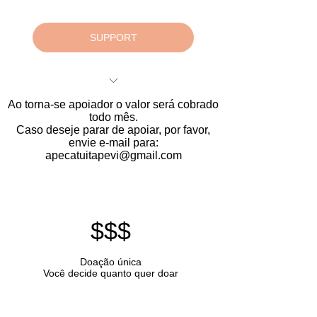
SUPPORT
Doações Mensais
Ao torna-se apoiador o valor será cobrado
Monthly Donations
todo mês.
Caso deseje parar de apoiar, por favor,
Monatliche Spenden
envie e-mail para:
apecatuitapevi@gmail.com
$$$
Doação única
Você decide quanto quer doar