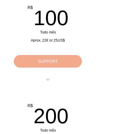
100R$
R$
100
Todo mês
Aprox. 22€ or 25US$
SUPPORT
Doações Mensais
Monthly Donations
Monatliche Spenden
200R$
R$
200
Todo mês