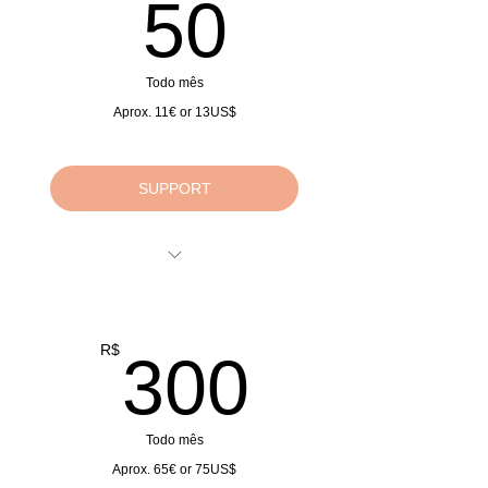
50R$
50
Todo mês
Aprox. 11€ or 13US$
SUPPORT
Doações Mensais
Monthly Donations
Monatliche Spenden
300R$
R$
300
Todo mês
Aprox. 65€ or 75US$