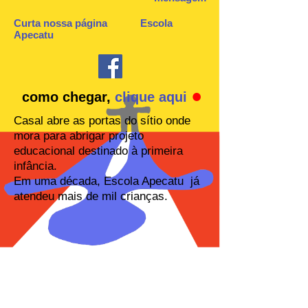
Curta nossa página Escola
Apecatu
●
como chegar,
clique aqui
Casal abre as portas do sítio onde
mora para abrigar projeto
educacional destinado à primeira
infância.
Em uma década, Escola Apecatu já
atendeu mais de mil crianças.
Os fundadores Rudi Böhm e Stela Gris
A equipe do ensino