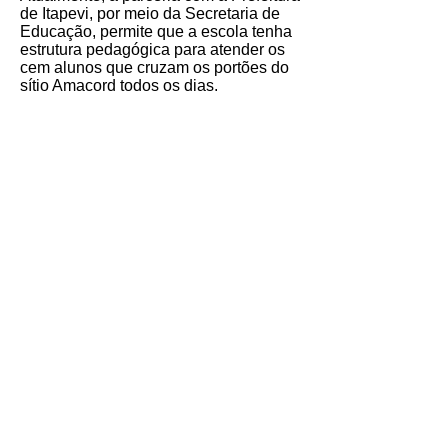
de Itapevi, por meio da Secretaria de
Educação, permite que a escola tenha
estrutura pedagógica para atender os
cem alunos que cruzam os portões do
sítio Amacord todos os dias.
Melhorias nos últimos anos: O parque
O novo chão
O refeitório