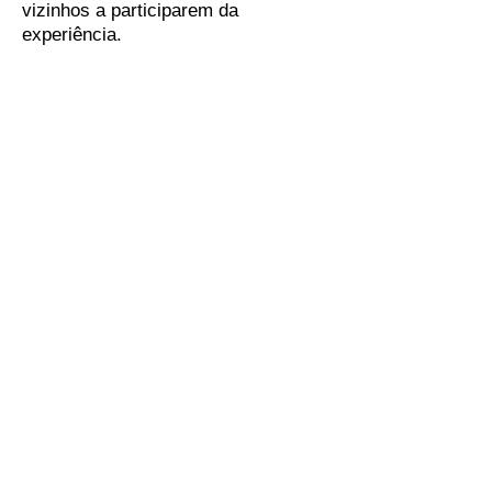
vizinhos a participarem da
experiência.
As primeiras reuniões dos pais, 2000